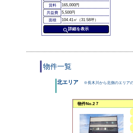
165,000円
賃料
5,500円
共益費
104.41㎡（31.58坪）
面積
詳細を表示
物件一覧
北エリア
※長木川から北側のエリア
物件No.2７