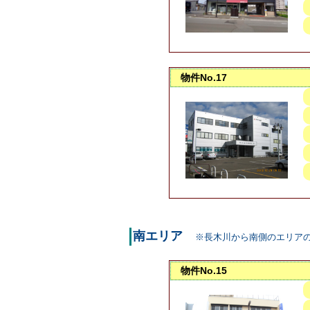
物件No.17
南エリア
※長木川から南側のエリア
物件No.15