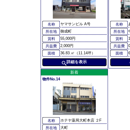
ヤマサンビル A号
名称
名称
御成町
所在地
所在地
55,000円
賃料
賃料
2,000円
共益費
共益費
36.83.㎡（11.14坪）
面積
面積
詳細を表示
新着
物件No.14
ホテヤ薬局大町本店 ２F
名称
大町
所在地