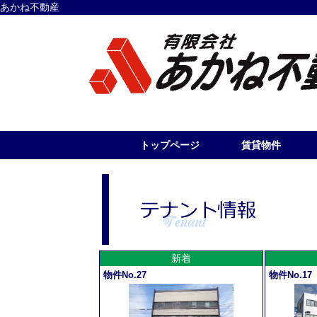
あかね不動産
トップページ
賃貸物件
新着
物件No.27
物件No.17