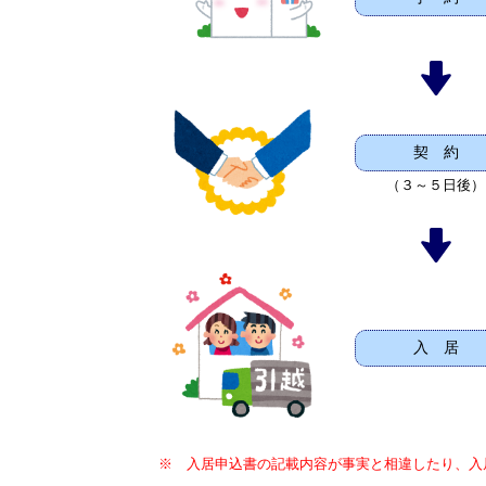
契 約
（３～５日後）
入 居
※ 入居申込書の記載内容が事実と相違したり、入