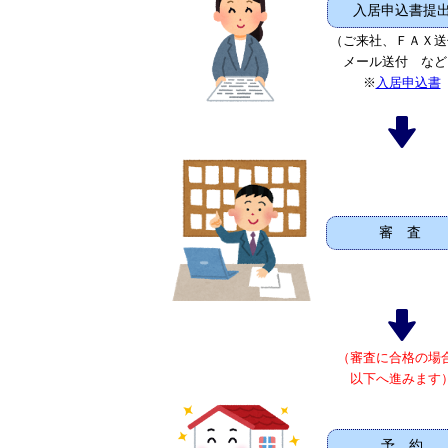
入居申込書提
（ご来社、ＦＡＸ送
メール送付 など
※
入居申込書
審 査
（審査に合格の場
以下へ進みます
予 約