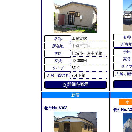
名称
工藤貸家
名称
所在
中道三丁目
所在地
学区
桂城小・東中学校
学区
家賃
60,000円
家賃
タイ
3DK
タイプ
入居可能
7月下旬
入居可能時期
詳細を表示
新着
オ
物件No.A302
物件No.A3