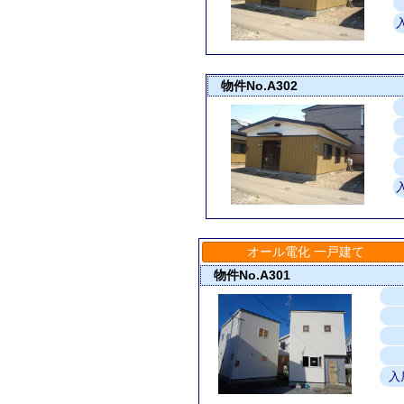
物件No.A302
オール電化 一戸建て
物件No.A301
入