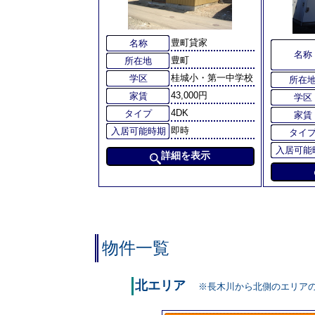
豊町貸家
名称
名称
豊町
所在地
桂城小・第一中学校
学区
所在
43,000円
家賃
学区
4DK
タイプ
家賃
即時
入居可能時期
タイ
入居可能
詳細を表示
物件一覧
北エリア
※長木川から北側のエリア