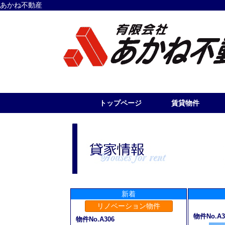
あかね不動産
トップページ
賃貸物件
新着
リノベーション物件
物件No.A3
物件No.A306